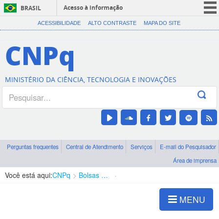
Acesso à informação
BRASIL
CORONAVÍRUS (COVID-19)
ACESSIBILIDADE
ALTO CONTRASTE
MAPA DO SITE
Participe
CNPq
Serviços
Legislação
MINISTÉRIO DA CIÊNCIA, TECNOLOGIA E INOVAÇÕES
Canais
Perguntas frequentes
Central de Atendimento
Serviços
E-mail do Pesquisador
Área de imprensa
Você está aqui:
CNPq
Bolsas e Auxílios Vigentes
Projetos de Pesquisa
MENU