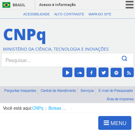
Acesso à informação
BRASIL
CORONAVÍRUS (COVID-19)
ACESSIBILIDADE
ALTO CONTRASTE
MAPA DO SITE
Participe
CNPq
Serviços
Legislação
MINISTÉRIO DA CIÊNCIA, TECNOLOGIA E INOVAÇÕES
Canais
Perguntas frequentes
Central de Atendimento
Serviços
E-mail do Pesquisador
Área de imprensa
Você está aqui:
CNPq
Bolsas e Auxílios Vigentes
Projetos de Pesquisa
MENU