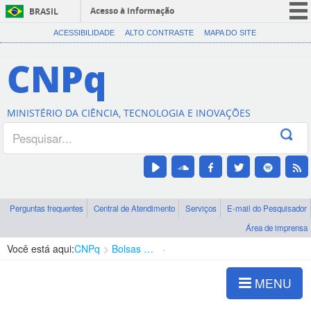
Acesso à informação
BRASIL
CORONAVÍRUS (COVID-19)
ACESSIBILIDADE
ALTO CONTRASTE
MAPA DO SITE
Participe
CNPq
Serviços
Legislação
MINISTÉRIO DA CIÊNCIA, TECNOLOGIA E INOVAÇÕES
Canais
Perguntas frequentes
Central de Atendimento
Serviços
E-mail do Pesquisador
Área de imprensa
Você está aqui:
CNPq
Bolsas e Auxílios Vigentes
Projetos de Pesquisa
MENU