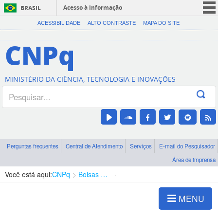
Acesso à informação
BRASIL
CORONAVÍRUS (COVID-19)
ACESSIBILIDADE
ALTO CONTRASTE
MAPA DO SITE
Participe
CNPq
Serviços
Legislação
MINISTÉRIO DA CIÊNCIA, TECNOLOGIA E INOVAÇÕES
Canais
Perguntas frequentes
Central de Atendimento
Serviços
E-mail do Pesquisador
Área de imprensa
Você está aqui:
CNPq
Bolsas e Auxílios Vigentes
Projetos de Pesquisa
MENU