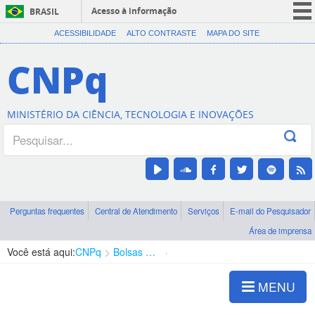
Acesso à informação
BRASIL
CORONAVÍRUS (COVID-19)
ACESSIBILIDADE
ALTO CONTRASTE
MAPA DO SITE
Participe
CNPq
Serviços
Legislação
MINISTÉRIO DA CIÊNCIA, TECNOLOGIA E INOVAÇÕES
Canais
Perguntas frequentes
Central de Atendimento
Serviços
E-mail do Pesquisador
Área de imprensa
Você está aqui:
CNPq
Bolsas e Auxílios Vigentes
Projetos de Pesquisa
MENU