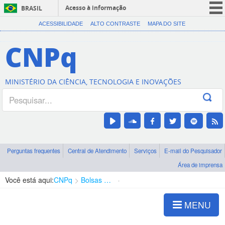
Acesso à informação
BRASIL
CORONAVÍRUS (COVID-19)
ACESSIBILIDADE
ALTO CONTRASTE
MAPA DO SITE
Participe
CNPq
Serviços
Legislação
MINISTÉRIO DA CIÊNCIA, TECNOLOGIA E INOVAÇÕES
Canais
Perguntas frequentes
Central de Atendimento
Serviços
E-mail do Pesquisador
Área de imprensa
Você está aqui:
CNPq
Bolsas e Auxílios Vigentes
Projetos de Pesquisa
MENU