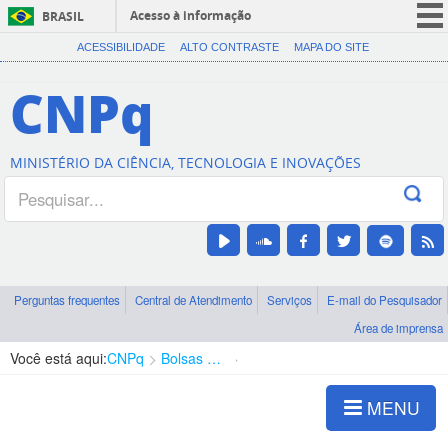
Acesso à informação
BRASIL
CORONAVÍRUS (COVID-19)
ACESSIBILIDADE
ALTO CONTRASTE
MAPA DO SITE
Participe
CNPq
Serviços
Legislação
MINISTÉRIO DA CIÊNCIA, TECNOLOGIA E INOVAÇÕES
Canais
Perguntas frequentes
Central de Atendimento
Serviços
E-mail do Pesquisador
Área de imprensa
Você está aqui:
CNPq
Bolsas e Auxílios Vigentes
Projetos de Pesquisa
MENU