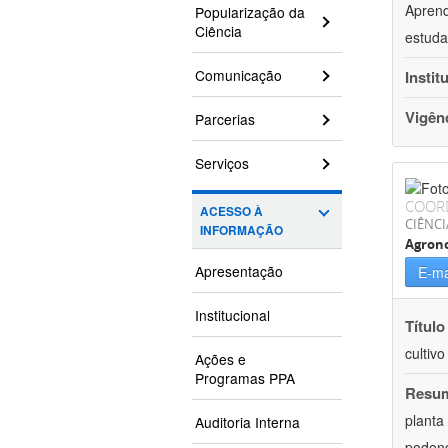
Aprend
Popularização da
Ciência
estuda
Comunicação
Instit
Vigên
Parcerias
Serviços
COOR
ACESSO À
CIÊNCI
INFORMAÇÃO
Agron
Apresentação
E-ma
Institucional
Título
cultiv
Ações e
Programas PPA
Resu
planta
Auditoria Interna
podend