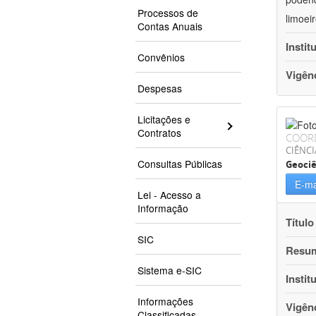
Processos de
limoei
Contas Anuais
Instit
Convênios
Vigên
Despesas
Licitações e
Contratos
COOR
CIÊNCI
Consultas Públicas
Geociê
E-ma
Lei - Acesso a
Informação
Título
SIC
Resu
Sistema e-SIC
Instit
Informações
Vigên
Classificadas