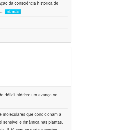
ão da consciência histórica de
...
leia mais
o déficit hídrico: um avanço no
s e moleculares que condicionam a
é sensível e dinâmica nas plantas,
cia' (LA) com os porta-enxertos