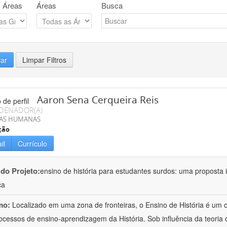
 Áreas
Áreas
Busca
rar
Limpar Filtros
Aaron Sena Cerqueira Reis
DENADOR(A)
IAS HUMANAS
ção
il
Currículo
 do Projeto:
ensino de história para estudantes surdos: uma proposta i
ca
mo:
Localizado em uma zona de fronteiras, o Ensino de História é um
ocessos de ensino-aprendizagem da História. Sob influência da teoria d