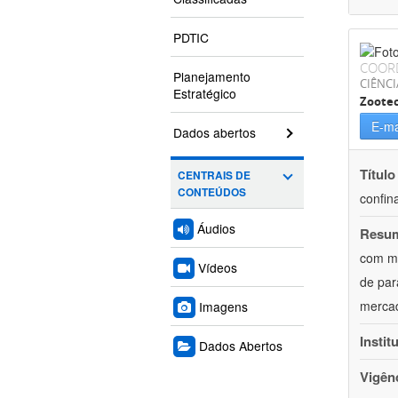
PDTIC
COOR
Planejamento
CIÊNCI
Estratégico
Zoote
E-ma
Dados abertos
Título
CENTRAIS DE
CONTEÚDOS
confin
Áudios
Resu
com mú
Vídeos
de par
mercad
Imagens
Instit
Dados Abertos
Vigên