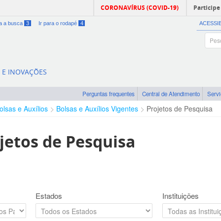
CORONAVÍRUS (COVID-19)
Participe
ra a busca
3
Ir para o rodapé
4
ACESSI
A E INOVAÇÕES
Perguntas frequentes
Central de Atendimento
Serv
olsas e Auxílios
Bolsas e Auxílios Vigentes
Projetos de Pesquisa
jetos de Pesquisa
Estados
Instituições