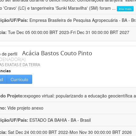
ro 'Cravo' (LC) e tangerineira 'Sunki Maravilha' (SM) foram
...
leia mais
uição/UF/País:
Empresa Brasileira de Pesquisa Agropecuária - BA - Bra
cia:
Tue Dec 05 00:00:00 BRT 2023-Fri Dec 31 00:00:00 BRT 2027
Acácia Bastos Couto Pinto
DENADOR(A)
AS EXATAS E DA TERRA
ncias
il
Currículo
 do Projeto:
expogeo virtual: popularizando a educação geocientífica a
mo:
Vide projeto anexo
uição/UF/País:
ESTADO DA BAHIA - BA - Brasil
cia:
Sat Dec 24 00:00:00 BRT 2022-Mon Nov 30 00:00:00 BRT 2026