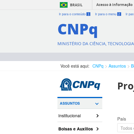
Acesso à informação
BRASIL
Ir para o conteúdo
1
Ir para o menu
2
Ir pa
CNPq
MINISTÉRIO DA CIÊNCIA, TECNOLOGI
Você está aqui:
CNPq
Assuntos
B
Pro
ASSUNTOS
Institucional
País
Bolsas e Auxílios