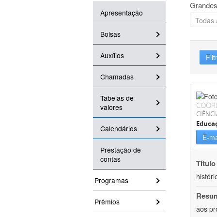
Grandes
Apresentação
Bolsas
Auxílios
Filt
Chamadas
Tabelas de
COOR
valores
CIÊNC
Educa
Calendários
E-ma
Prestação de
contas
Título
históri
Programas
Resu
Prêmios
aos pr