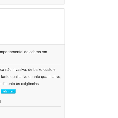
o comportamental de cabras em
ca não invasiva, de baixo custo e
tanto qualitativo quanto quantitativo,
ndimento às exigências
.
leia mais
l