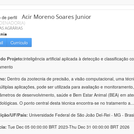
Acir Moreno Soares Junior
DENADOR(A)
AS AGRÁRIAS
cnia
il
Currículo
 do Projeto:
inteligência artificial aplicada à detecção e classificaçã
amento
mo:
Dentro da zootecnia de precisão, a visão computacional, uma técni
ltiplas aplicações, pode ser utilizada para avaliação e monitoramento, 
âmetros de desenvolvimento, saúde e Bem Estar Animal (BEA) em ate
ológicas. O ponto central desta técnica encontra-se no tratamento a
..
uição/UF/País:
Universidade Federal de São João Del-Rei - MG - Brasi
cia:
Tue Dec 05 00:00:00 BRT 2023-Thu Dec 31 00:00:00 BRT 2026