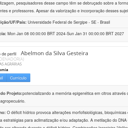
izagem, pesquisadores desse campo têm se debruçado sobre a formaç
ntes e professores. Apesar da valorização e incorporação desses sujei
uição/UF/País:
Universidade Federal de Sergipe - SE - Brasil
cia:
Mon Jan 08 00:00:00 BRT 2024-Sun Jan 31 00:00:00 BRT 2027
Abelmon da Silva Gesteira
DENADOR(A)
AS AGRÁRIAS
omia
il
Currículo
 do Projeto:
potencializando a memória epigenética em citros através d
o agropecuário.
mo:
O déficit hídrico provoca alterações morfofisiológicas, bioquímica
 a estratégias para aclimatização e/ou adaptação. A metilação do DNA 
o ser alterada durante o déficit hídrico. Combinações laranjeira 'Valên