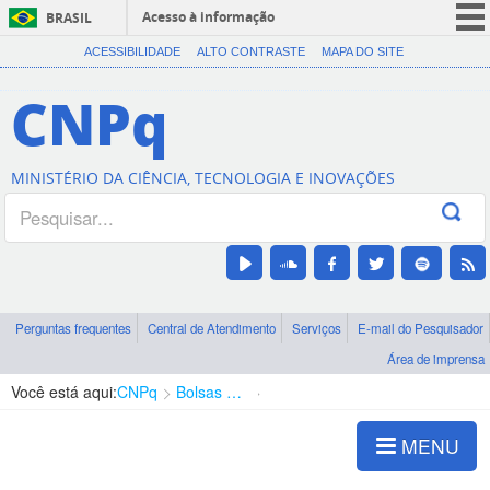
Acesso à informação
BRASIL
CORONAVÍRUS (COVID-19)
ACESSIBILIDADE
ALTO CONTRASTE
MAPA DO SITE
Participe
CNPq
Serviços
Legislação
MINISTÉRIO DA CIÊNCIA, TECNOLOGIA E INOVAÇÕES
Canais
Perguntas frequentes
Central de Atendimento
Serviços
E-mail do Pesquisador
Área de imprensa
Você está aqui:
CNPq
Bolsas e Auxílios Vigentes
Projetos de Pesquisa
MENU