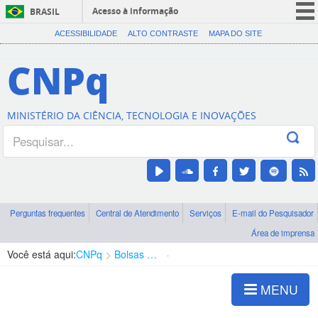
Acesso à informação
BRASIL
CORONAVÍRUS (COVID-19)
ACESSIBILIDADE
ALTO CONTRASTE
MAPA DO SITE
Participe
CNPq
Serviços
Legislação
MINISTÉRIO DA CIÊNCIA, TECNOLOGIA E INOVAÇÕES
Canais
Perguntas frequentes
Central de Atendimento
Serviços
E-mail do Pesquisador
Área de imprensa
Você está aqui:
CNPq
Bolsas e Auxílios Vigentes
Projetos de Pesquisa
MENU