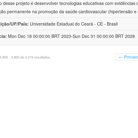
vo desse projeto é desenvolver tecnologias educativas com evidências
ão permanente na promoção da saúde cardiovascular (hipertensão e 
uição/UF/País:
Universidade Estadual do Ceará - CE - Brasil
cia:
Mon Dec 18 00:00:00 BRT 2023-Sun Dec 31 00:00:00 BRT 2028
← Primeir
.805 - 3.805 de 4.019 resultados.