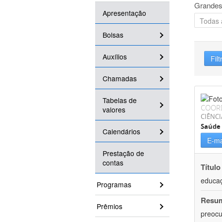
Grandes
Apresentação
Bolsas
Auxílios
Filt
Chamadas
Tabelas de
COOR
valores
CIÊNCI
Saúde 
Calendários
E-ma
Prestação de
contas
Título
educaç
Programas
Resu
Prêmios
preocu