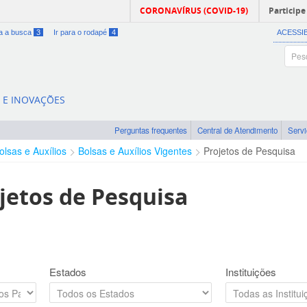
CORONAVÍRUS (COVID-19)
Participe
ra a busca
3
Ir para o rodapé
4
ACESSI
A E INOVAÇÕES
Perguntas frequentes
Central de Atendimento
Serv
olsas e Auxílios
Bolsas e Auxílios Vigentes
Projetos de Pesquisa
jetos de Pesquisa
Estados
Instituições