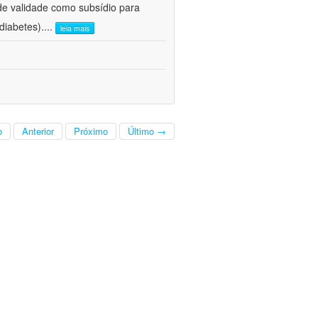
 de validade como subsídio para
diabetes).
...
leia mais
o
Anterior
Próximo
Último →