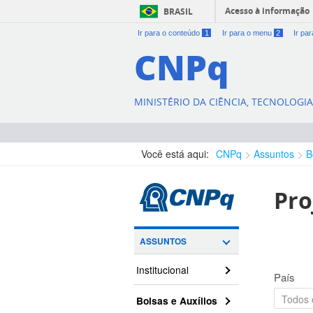
Acesso à informação
BRASIL
Ir para o conteúdo
1
Ir para o menu
2
Ir pa
CNPq
MINISTÉRIO DA CIÊNCIA, TECNOLOGI
Você está aqui:
CNPq
Assuntos
B
Pro
ASSUNTOS
Institucional
País
Bolsas e Auxílios