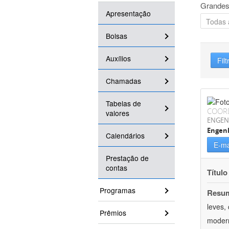
Grandes
Apresentação
Bolsas
Auxílios
Filt
Chamadas
Tabelas de
COOR
valores
ENGEN
Engenh
Calendários
E-ma
Prestação de
contas
Título
Programas
Resu
leves,
Prêmios
modern