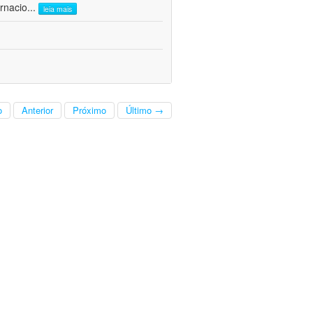
rnacio
...
leia mais
o
Anterior
Próximo
Último →