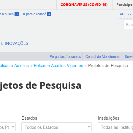
CORONAVÍRUS (COVID-19)
Participe
ra a busca
3
Ir para o rodapé
4
ACESSI
A E INOVAÇÕES
Perguntas frequentes
Central de Atendimento
Serv
olsas e Auxílios
Bolsas e Auxílios Vigentes
Projetos de Pesquisa
jetos de Pesquisa
Estados
Instituições