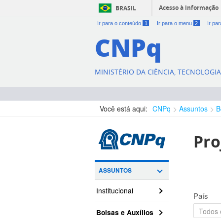
Acesso à informação
BRASIL
Ir para o conteúdo
1
Ir para o menu
2
Ir pa
CNPq
MINISTÉRIO DA CIÊNCIA, TECNOLOGI
Você está aqui:
CNPq
Assuntos
B
Pro
ASSUNTOS
Institucional
País
Bolsas e Auxílios