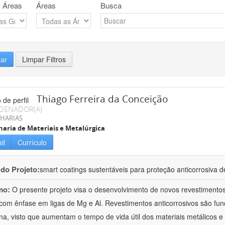
 Áreas
Áreas
Busca
rar
Limpar Filtros
Thiago Ferreira da Conceição
DENADOR(A)
HARIAS
aria de Materiais e Metalúrgica
il
Currículo
 do Projeto:
smart coatings sustentáveis para proteção anticorrosiva de
mo:
O presente projeto visa o desenvolvimento de novos revestimentos 
 com ênfase em ligas de Mg e Al. Revestimentos anticorrosivos são fu
a, visto que aumentam o tempo de vida útil dos materiais metálicos 