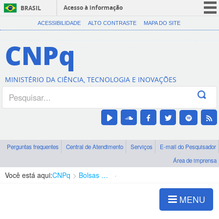
Acesso à informação
BRASIL
CORONAVÍRUS (COVID-19)
ACESSIBILIDADE
ALTO CONTRASTE
MAPA DO SITE
Participe
CNPq
Serviços
Legislação
MINISTÉRIO DA CIÊNCIA, TECNOLOGIA E INOVAÇÕES
Canais
Perguntas frequentes
Central de Atendimento
Serviços
E-mail do Pesquisador
Área de imprensa
Você está aqui:
CNPq
Bolsas e Auxílios Vigentes
Projetos de Pesquisa
MENU