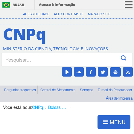
Acesso à informação
BRASIL
CORONAVÍRUS (COVID-19)
ACESSIBILIDADE
ALTO CONTRASTE
MAPA DO SITE
Participe
CNPq
Serviços
Legislação
MINISTÉRIO DA CIÊNCIA, TECNOLOGIA E INOVAÇÕES
Canais
Perguntas frequentes
Central de Atendimento
Serviços
E-mail do Pesquisador
Área de imprensa
Você está aqui:
CNPq
Bolsas e Auxílios Vigentes
Projetos de Pesquisa
MENU