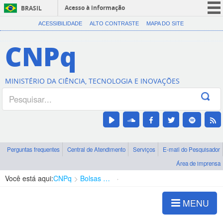
Acesso à informação
BRASIL
CORONAVÍRUS (COVID-19)
ACESSIBILIDADE
ALTO CONTRASTE
MAPA DO SITE
Participe
CNPq
Serviços
Legislação
MINISTÉRIO DA CIÊNCIA, TECNOLOGIA E INOVAÇÕES
Canais
Perguntas frequentes
Central de Atendimento
Serviços
E-mail do Pesquisador
Área de imprensa
Você está aqui:
CNPq
Bolsas e Auxílios Vigentes
Projetos de Pesquisa
MENU