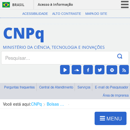
Acesso à informação
BRASIL
CORONAVÍRUS (COVID-19)
ACESSIBILIDADE
ALTO CONTRASTE
MAPA DO SITE
Participe
CNPq
Serviços
Legislação
MINISTÉRIO DA CIÊNCIA, TECNOLOGIA E INOVAÇÕES
Canais
Perguntas frequentes
Central de Atendimento
Serviços
E-mail do Pesquisador
Área de imprensa
Você está aqui:
CNPq
Bolsas e Auxílios Vigentes
Projetos de Pesquisa
MENU