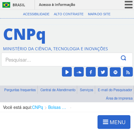
Acesso à informação
BRASIL
CORONAVÍRUS (COVID-19)
ACESSIBILIDADE
ALTO CONTRASTE
MAPA DO SITE
Participe
CNPq
Serviços
Legislação
MINISTÉRIO DA CIÊNCIA, TECNOLOGIA E INOVAÇÕES
Canais
Perguntas frequentes
Central de Atendimento
Serviços
E-mail do Pesquisador
Área de imprensa
Você está aqui:
CNPq
Bolsas e Auxílios Vigentes
Projetos de Pesquisa
MENU