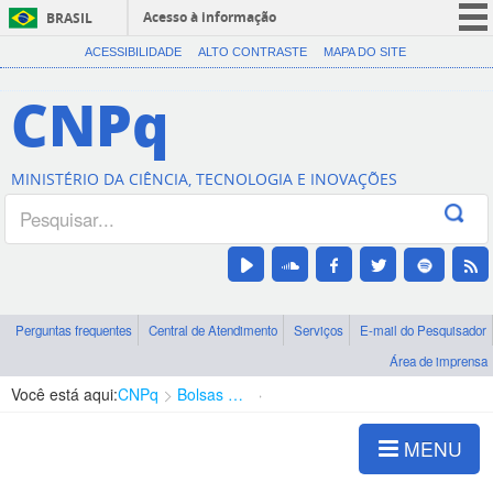
Acesso à informação
BRASIL
CORONAVÍRUS (COVID-19)
ACESSIBILIDADE
ALTO CONTRASTE
MAPA DO SITE
Participe
CNPq
Serviços
Legislação
MINISTÉRIO DA CIÊNCIA, TECNOLOGIA E INOVAÇÕES
Canais
Perguntas frequentes
Central de Atendimento
Serviços
E-mail do Pesquisador
Área de imprensa
Você está aqui:
CNPq
Bolsas e Auxílios Vigentes
Projetos de Pesquisa
MENU