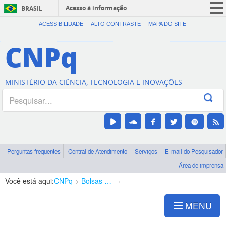
Acesso à informação
BRASIL
CORONAVÍRUS (COVID-19)
ACESSIBILIDADE
ALTO CONTRASTE
MAPA DO SITE
Participe
CNPq
Serviços
Legislação
MINISTÉRIO DA CIÊNCIA, TECNOLOGIA E INOVAÇÕES
Canais
Perguntas frequentes
Central de Atendimento
Serviços
E-mail do Pesquisador
Área de imprensa
Você está aqui:
CNPq
Bolsas e Auxílios Vigentes
Projetos de Pesquisa
MENU