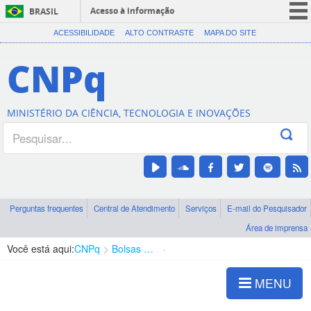
Acesso à informação
BRASIL
CORONAVÍRUS (COVID-19)
ACESSIBILIDADE
ALTO CONTRASTE
MAPA DO SITE
Participe
CNPq
Serviços
Legislação
MINISTÉRIO DA CIÊNCIA, TECNOLOGIA E INOVAÇÕES
Canais
Perguntas frequentes
Central de Atendimento
Serviços
E-mail do Pesquisador
Área de imprensa
Você está aqui:
CNPq
Bolsas e Auxílios Vigentes
Projetos de Pesquisa
MENU