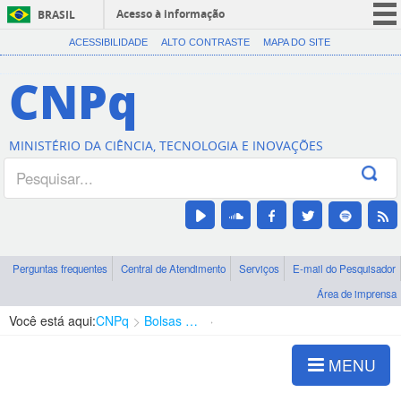
Acesso à informação
BRASIL
CORONAVÍRUS (COVID-19)
ACESSIBILIDADE
ALTO CONTRASTE
MAPA DO SITE
Participe
CNPq
Serviços
Legislação
MINISTÉRIO DA CIÊNCIA, TECNOLOGIA E INOVAÇÕES
Canais
Perguntas frequentes
Central de Atendimento
Serviços
E-mail do Pesquisador
Área de imprensa
Você está aqui:
CNPq
Bolsas e Auxílios Vigentes
Projetos de Pesquisa
MENU