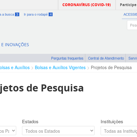
CORONAVÍRUS (COVID-19)
Participe
ra a busca
3
Ir para o rodapé
4
ACESSI
A E INOVAÇÕES
Perguntas frequentes
Central de Atendimento
Serv
olsas e Auxílios
Bolsas e Auxílios Vigentes
Projetos de Pesquisa
jetos de Pesquisa
Estados
Instituições