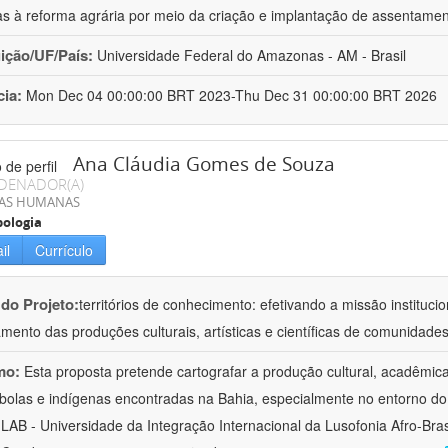
as à reforma agrária por meio da criação e implantação de assentame
uição/UF/País:
Universidade Federal do Amazonas - AM - Brasil
cia:
Mon Dec 04 00:00:00 BRT 2023-Thu Dec 31 00:00:00 BRT 2026
Ana Cláudia Gomes de Souza
DENADOR(A)
IAS HUMANAS
ologia
il
Currículo
 do Projeto:
territórios de conhecimento: efetivando a missão institucio
ento das produções culturais, artísticas e científicas de comunidade
mo:
Esta proposta pretende cartografar a produção cultural, acadêmic
bolas e indígenas encontradas na Bahia, especialmente no entorno do
LAB - Universidade da Integração Internacional da Lusofonia Afro-Bra