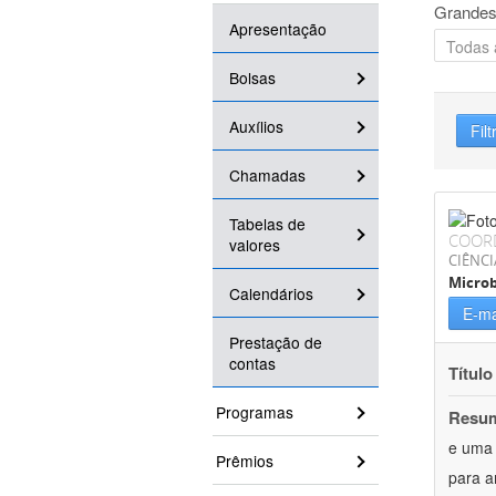
Grandes
Apresentação
Bolsas
Auxílios
Filt
Chamadas
Tabelas de
COOR
valores
CIÊNCI
Microb
Calendários
E-ma
Prestação de
contas
Título
Programas
Resu
e uma 
Prêmios
para a