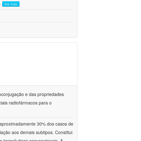
..
leia mais
oconjugação e das propriedades
iais radiofármacos para o
aproximadamente 30% dos casos de
ação aos demais subtipos. Constitui
s terapêuticas convencionais. A