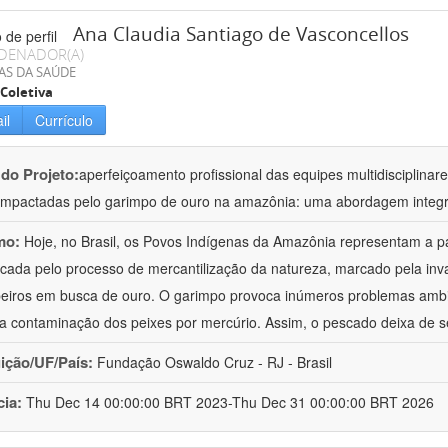
Ana Claudia Santiago de Vasconcellos
DENADOR(A)
AS DA SAÚDE
Coletiva
il
Currículo
 do Projeto:
aperfeiçoamento profissional das equipes multidisciplin
impactadas pelo garimpo de ouro na amazônia: uma abordagem integr
mo:
Hoje, no Brasil, os Povos Indígenas da Amazônia representam a p
icada pelo processo de mercantilização da natureza, marcado pela invas
eiros em busca de ouro. O garimpo provoca inúmeros problemas ambi
é a contaminação dos peixes por mercúrio. Assim, o pescado deixa de s
uição/UF/País:
Fundação Oswaldo Cruz - RJ - Brasil
cia:
Thu Dec 14 00:00:00 BRT 2023-Thu Dec 31 00:00:00 BRT 2026