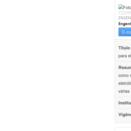
COOR
ENGEN
Engenh
E-ma
Título
para e
Resu
como m
eletró
várias
Instit
Vigên