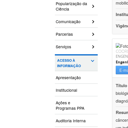
mobili
Popularização da
Ciência
Instit
Comunicação
Vigên
Parcerias
Serviços
COOR
ENGEN
ACESSO À
Engen
INFORMAÇÃO
E-ma
Apresentação
Título
Institucional
biológ
diagnó
Ações e
Programas PPA
Resu
câncer
Auditoria Interna
um ind