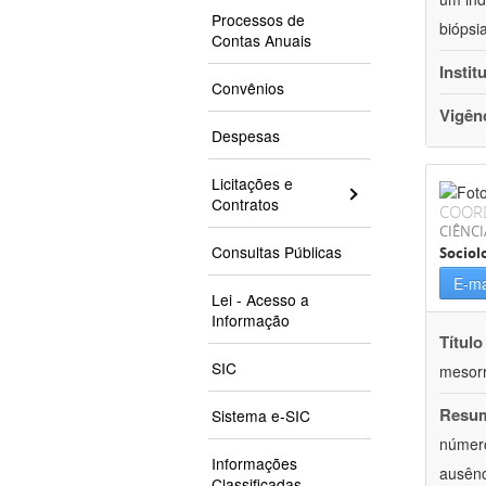
Processos de
biópsi
Contas Anuais
Instit
Convênios
Vigên
Despesas
Licitações e
Contratos
COOR
CIÊNC
Consultas Públicas
Sociol
E-ma
Lei - Acesso a
Informação
Título
SIC
mesor
Resu
Sistema e-SIC
número
Informações
ausênc
Classificadas