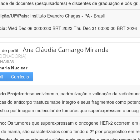
dade de docentes (pesquisadores) e discentes de graduação e pós-gr
.
uição/UF/País:
Instituto Evandro Chagas - PA - Brasil
cia:
Wed Dec 06 00:00:00 BRT 2023-Thu Dec 31 00:00:00 BRT 2026
Ana Cláudia Camargo Miranda
DENADOR(A)
HARIAS
haria Nuclear
il
Currículo
 do Projeto:
desenvolvimento, padronização e validação da radioimun
icas do anticorpo trastuzumabe íntegro e seus fragmentos como potenc
stico por imagem molecular de tumores que superexpressam o oncog
mo:
Os tumores que superexpressam o oncogene HER-2 ocorrem em 
 de mama, são caracterizados como tendo o 2º pior prognóstico em rel
icador de comportamento clínico mais agressivo e com pior resposta à