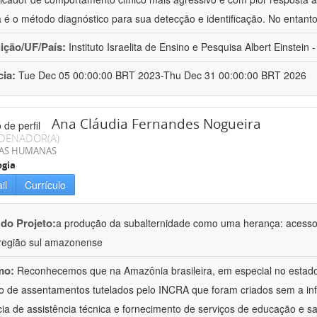
a é o método diagnóstico para sua detecção e identificação. No entant
uição/UF/País:
Instituto Israelita de Ensino e Pesquisa Albert Einstein -
cia:
Tue Dec 05 00:00:00 BRT 2023-Thu Dec 31 00:00:00 BRT 2026
Ana Cláudia Fernandes Nogueira
DENADOR(A)
IAS HUMANAS
ogia
il
Currículo
 do Projeto:
a produção da subalternidade como uma herança: acesso à 
região sul amazonense
mo:
Reconhecemos que na Amazônia brasileira, em especial no estad
 de assentamentos tutelados pelo INCRA que foram criados sem a in
ia de assistência técnica e fornecimento de serviços de educação e sa