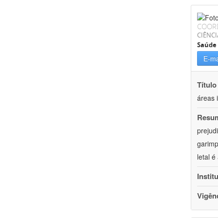
COOR
CIÊNCI
Saúde 
E-ma
Título
áreas 
Resu
prejud
garimp
letal 
Instit
Vigên