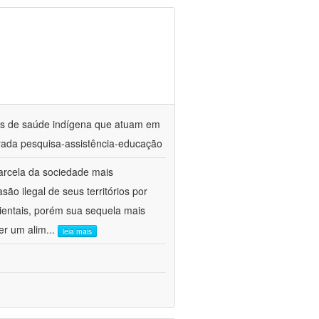
ares de saúde indígena que atuam em
ada pesquisa-assistência-educação
arcela da sociedade mais
ão ilegal de seus territórios por
entais, porém sua sequela mais
er um alim
...
leia mais