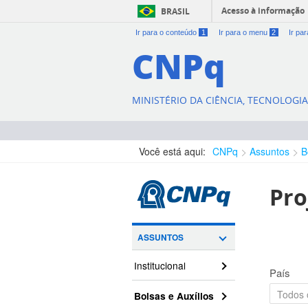
Acesso à informação
BRASIL
Ir para o conteúdo
1
Ir para o menu
2
Ir pa
CNPq
MINISTÉRIO DA CIÊNCIA, TECNOLOGI
Você está aqui:
CNPq
Assuntos
B
Pro
ASSUNTOS
Institucional
País
Bolsas e Auxílios