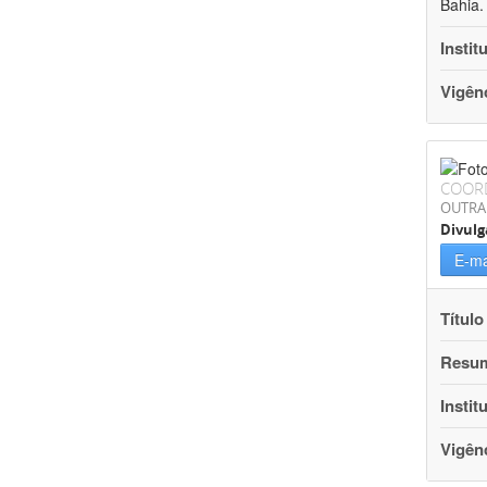
Bahia.
Instit
Vigên
COOR
OUTRA
Divulg
E-ma
Título
Resu
Instit
Vigên