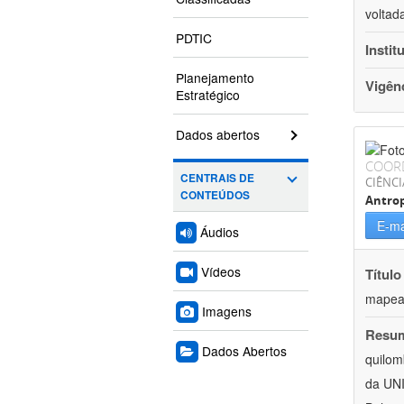
voltad
PDTIC
Instit
Planejamento
Vigên
Estratégico
Dados abertos
COOR
CENTRAIS DE
CIÊNC
CONTEÚDOS
Antrop
E-ma
Áudios
Vídeos
Título
mapeam
Imagens
Resu
Dados Abertos
quilom
da UNI