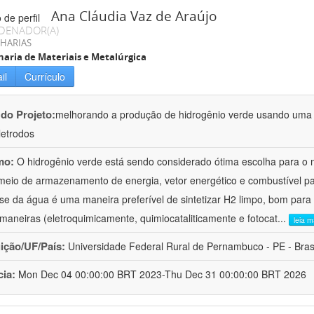
Ana Cláudia Vaz de Araújo
DENADOR(A)
HARIAS
aria de Materiais e Metalúrgica
il
Currículo
 do Projeto:
melhorando a produção de hidrogênio verde usando uma 
letrodos
mo:
O hidrogênio verde está sendo considerado ótima escolha para o 
eio de armazenamento de energia, vetor energético e combustível para
lise da água é uma maneira preferível de sintetizar H2 limpo, bom para
 maneiras (eletroquimicamente, quimiocataliticamente e fotocat
...
leia m
uição/UF/País:
Universidade Federal Rural de Pernambuco - PE - Bras
cia:
Mon Dec 04 00:00:00 BRT 2023-Thu Dec 31 00:00:00 BRT 2026