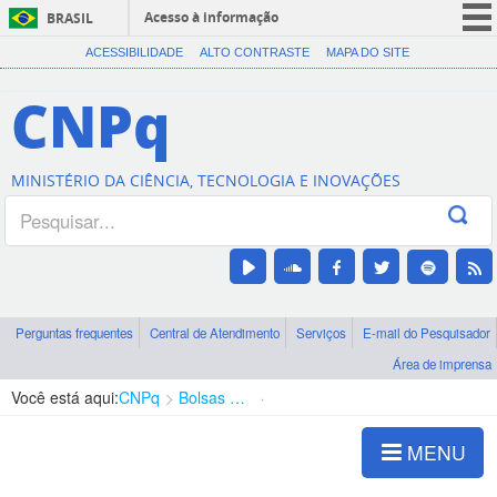
Acesso à informação
BRASIL
CORONAVÍRUS (COVID-19)
ACESSIBILIDADE
ALTO CONTRASTE
MAPA DO SITE
Participe
CNPq
Serviços
Legislação
MINISTÉRIO DA CIÊNCIA, TECNOLOGIA E INOVAÇÕES
Canais
Perguntas frequentes
Central de Atendimento
Serviços
E-mail do Pesquisador
Área de imprensa
Você está aqui:
CNPq
Bolsas e Auxílios Vigentes
Projetos de Pesquisa
MENU