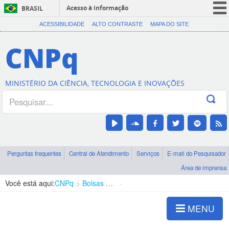
Acesso à informação
BRASIL
CORONAVÍRUS (COVID-19)
ACESSIBILIDADE
ALTO CONTRASTE
MAPA DO SITE
Participe
CNPq
Serviços
Legislação
MINISTÉRIO DA CIÊNCIA, TECNOLOGIA E INOVAÇÕES
Canais
Perguntas frequentes
Central de Atendimento
Serviços
E-mail do Pesquisador
Área de imprensa
Você está aqui:
CNPq
Bolsas e Auxílios Vigentes
Projetos de Pesquisa
MENU