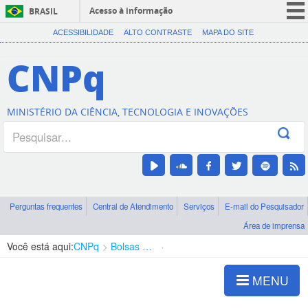
Acesso à informação
BRASIL
CORONAVÍRUS (COVID-19)
ACESSIBILIDADE
ALTO CONTRASTE
MAPA DO SITE
Participe
CNPq
Serviços
Legislação
MINISTÉRIO DA CIÊNCIA, TECNOLOGIA E INOVAÇÕES
Canais
Perguntas frequentes
Central de Atendimento
Serviços
E-mail do Pesquisador
Área de imprensa
Você está aqui:
CNPq
Bolsas e Auxílios Vigentes
Projetos de Pesquisa
MENU