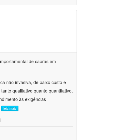
o comportamental de cabras em
ca não invasiva, de baixo custo e
tanto qualitativo quanto quantitativo,
ndimento às exigências
.
leia mais
l