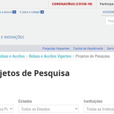
CORONAVÍRUS (COVID-19)
Participe
ra a busca
3
Ir para o rodapé
4
ACESSI
A E INOVAÇÕES
Perguntas frequentes
Central de Atendimento
Serv
olsas e Auxílios
Bolsas e Auxílios Vigentes
Projetos de Pesquisa
jetos de Pesquisa
Estados
Instituições