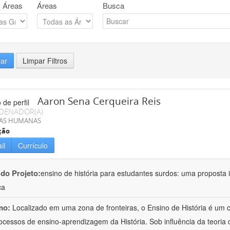
 Áreas
Áreas
Busca
rar
Limpar Filtros
Aaron Sena Cerqueira Reis
DENADOR(A)
IAS HUMANAS
ção
il
Currículo
 do Projeto:
ensino de história para estudantes surdos: uma proposta i
ca
mo:
Localizado em uma zona de fronteiras, o Ensino de História é um
ocessos de ensino-aprendizagem da História. Sob influência da teoria d