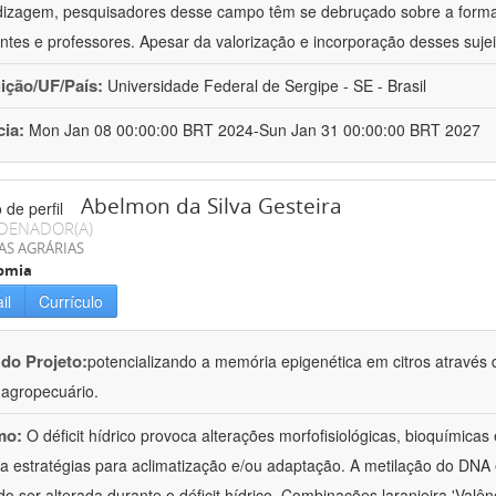
izagem, pesquisadores desse campo têm se debruçado sobre a formaç
ntes e professores. Apesar da valorização e incorporação desses sujei
uição/UF/País:
Universidade Federal de Sergipe - SE - Brasil
cia:
Mon Jan 08 00:00:00 BRT 2024-Sun Jan 31 00:00:00 BRT 2027
Abelmon da Silva Gesteira
DENADOR(A)
AS AGRÁRIAS
omia
il
Currículo
 do Projeto:
potencializando a memória epigenética em citros através d
o agropecuário.
mo:
O déficit hídrico provoca alterações morfofisiológicas, bioquímica
 a estratégias para aclimatização e/ou adaptação. A metilação do DNA 
o ser alterada durante o déficit hídrico. Combinações laranjeira 'Valên