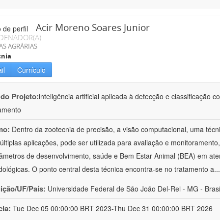
Acir Moreno Soares Junior
DENADOR(A)
AS AGRÁRIAS
cnia
il
Currículo
 do Projeto:
inteligência artificial aplicada à detecção e classificaçã
amento
mo:
Dentro da zootecnia de precisão, a visão computacional, uma técni
ltiplas aplicações, pode ser utilizada para avaliação e monitoramento, 
âmetros de desenvolvimento, saúde e Bem Estar Animal (BEA) em ate
ológicas. O ponto central desta técnica encontra-se no tratamento a
..
uição/UF/País:
Universidade Federal de São João Del-Rei - MG - Brasi
cia:
Tue Dec 05 00:00:00 BRT 2023-Thu Dec 31 00:00:00 BRT 2026