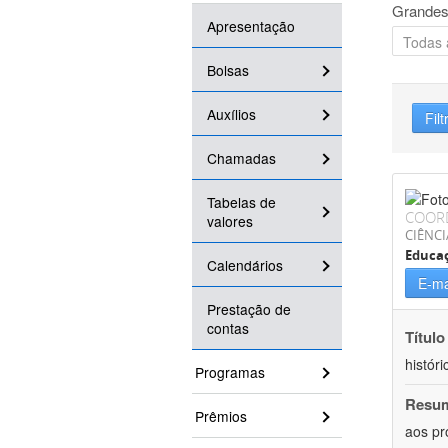
Grandes
Apresentação
Bolsas
Auxílios
Filt
Chamadas
Tabelas de
COOR
valores
CIÊNC
Educa
Calendários
E-ma
Prestação de
contas
Título
históri
Programas
Resu
Prêmios
aos pr