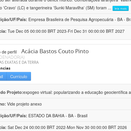
ro 'Cravo' (LC) e tangerineira 'Sunki Maravilha' (SM) foram
...
leia mais
uição/UF/País:
Empresa Brasileira de Pesquisa Agropecuária - BA - Bra
cia:
Tue Dec 05 00:00:00 BRT 2023-Fri Dec 31 00:00:00 BRT 2027
Acácia Bastos Couto Pinto
DENADOR(A)
AS EXATAS E DA TERRA
ncias
il
Currículo
 do Projeto:
expogeo virtual: popularizando a educação geocientífica a
mo:
Vide projeto anexo
uição/UF/País:
ESTADO DA BAHIA - BA - Brasil
cia:
Sat Dec 24 00:00:00 BRT 2022-Mon Nov 30 00:00:00 BRT 2026