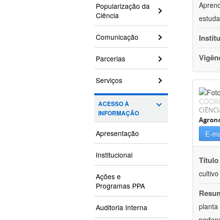
Aprend
Popularização da
Ciência
estuda
Comunicação
Instit
Vigên
Parcerias
Serviços
COOR
ACESSO À
CIÊNCI
INFORMAÇÃO
Agron
Apresentação
E-ma
Institucional
Título
cultiv
Ações e
Programas PPA
Resu
planta
Auditoria Interna
podend