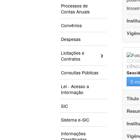
Processos de
limoei
Contas Anuais
Instit
Convênios
Vigên
Despesas
Licitações e
Contratos
COOR
CIÊNCI
Consultas Públicas
Geociê
E-ma
Lei - Acesso a
Informação
Título
SIC
Resu
Sistema e-SIC
Instit
Informações
Vigên
Classificadas