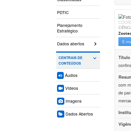
PDTIC
COOR
Planejamento
CIÊNCI
Estratégico
Zoote
E-ma
Dados abertos
Título
CENTRAIS DE
CONTEÚDOS
confin
Áudios
Resu
com mú
Vídeos
de par
mercad
Imagens
Instit
Dados Abertos
Vigên