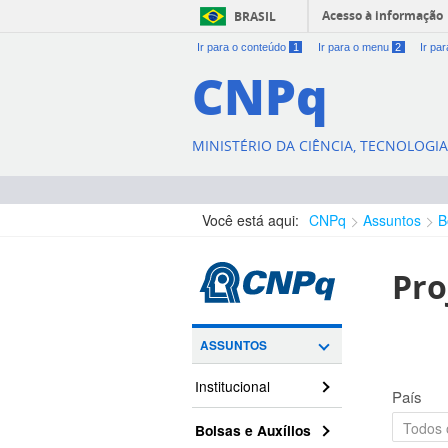
Acesso à informação
BRASIL
Ir para o conteúdo
1
Ir para o menu
2
Ir pa
CNPq
MINISTÉRIO DA CIÊNCIA, TECNOLOGI
Você está aqui:
CNPq
Assuntos
B
Pro
ASSUNTOS
Institucional
País
Bolsas e Auxílios