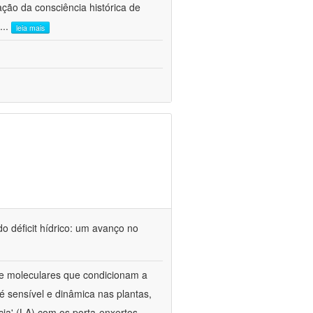
ão da consciência histórica de
...
leia mais
o déficit hídrico: um avanço no
s e moleculares que condicionam a
é sensível e dinâmica nas plantas,
cia' (LA) com os porta-enxertos