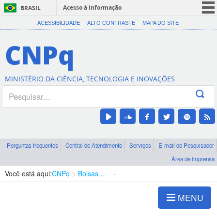
Acesso à informação
BRASIL
CORONAVÍRUS (COVID-19)
ACESSIBILIDADE
ALTO CONTRASTE
MAPA DO SITE
Participe
CNPq
Serviços
Legislação
MINISTÉRIO DA CIÊNCIA, TECNOLOGIA E INOVAÇÕES
Canais
Perguntas frequentes
Central de Atendimento
Serviços
E-mail do Pesquisador
Área de imprensa
Você está aqui:
CNPq
Bolsas e Auxílios Vigentes
Projetos de Pesquisa
MENU