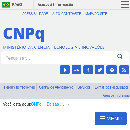
Acesso à informação
BRASIL
CORONAVÍRUS (COVID-19)
ACESSIBILIDADE
ALTO CONTRASTE
MAPA DO SITE
Participe
CNPq
Serviços
Legislação
MINISTÉRIO DA CIÊNCIA, TECNOLOGIA E INOVAÇÕES
Canais
Perguntas frequentes
Central de Atendimento
Serviços
E-mail do Pesquisador
Área de imprensa
Você está aqui:
CNPq
Bolsas e Auxílios Vigentes
Projetos de Pesquisa
MENU