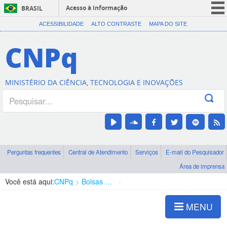
Acesso à informação
BRASIL
CORONAVÍRUS (COVID-19)
ACESSIBILIDADE
ALTO CONTRASTE
MAPA DO SITE
Participe
CNPq
Serviços
Legislação
MINISTÉRIO DA CIÊNCIA, TECNOLOGIA E INOVAÇÕES
Canais
Perguntas frequentes
Central de Atendimento
Serviços
E-mail do Pesquisador
Área de imprensa
Você está aqui:
CNPq
Bolsas e Auxílios Vigentes
Projetos de Pesquisa
MENU