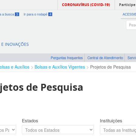
CORONAVÍRUS (COVID-19)
Participe
ra a busca
3
Ir para o rodapé
4
ACESSI
A E INOVAÇÕES
Perguntas frequentes
Central de Atendimento
Serv
olsas e Auxílios
Bolsas e Auxílios Vigentes
Projetos de Pesquisa
jetos de Pesquisa
Estados
Instituições