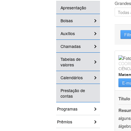
Grandes
Apresentação
Bolsas
Auxílios
Filt
Chamadas
Tabelas de
COOR
valores
CIÊNCI
Matem
Calendários
E-ma
Prestação de
contas
Título
Programas
Resu
alguns
Prêmios
álgebr