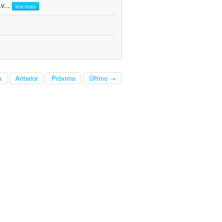
Lv
...
leia mais
o
Anterior
Próximo
Último →