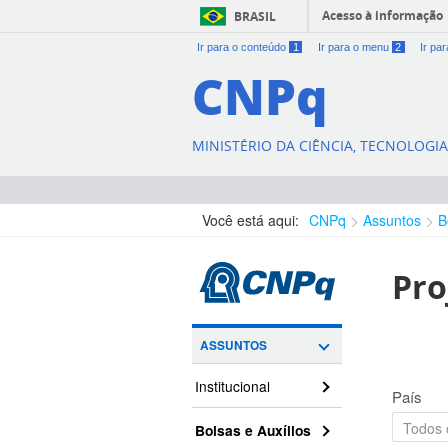
Acesso à informação
BRASIL
Ir para o conteúdo
1
Ir para o menu
2
Ir pa
CNPq
MINISTÉRIO DA CIÊNCIA, TECNOLOGI
Você está aqui:
CNPq
Assuntos
B
Pro
ASSUNTOS
Institucional
País
Bolsas e Auxílios