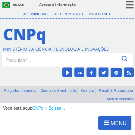
Acesso à informação
BRASIL
CORONAVÍRUS (COVID-19)
ACESSIBILIDADE
ALTO CONTRASTE
MAPA DO SITE
Participe
CNPq
Serviços
Legislação
MINISTÉRIO DA CIÊNCIA, TECNOLOGIA E INOVAÇÕES
Canais
Perguntas frequentes
Central de Atendimento
Serviços
E-mail do Pesquisador
Área de imprensa
Você está aqui:
CNPq
Bolsas e Auxílios Vigentes
Projetos de Pesquisa
MENU