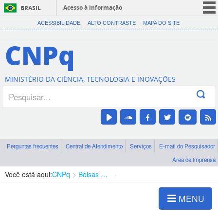
Acesso à informação
BRASIL
CORONAVÍRUS (COVID-19)
ACESSIBILIDADE
ALTO CONTRASTE
MAPA DO SITE
Participe
CNPq
Serviços
Legislação
MINISTÉRIO DA CIÊNCIA, TECNOLOGIA E INOVAÇÕES
Canais
Perguntas frequentes
Central de Atendimento
Serviços
E-mail do Pesquisador
Área de imprensa
Você está aqui:
CNPq
Bolsas e Auxílios Vigentes
Projetos de Pesquisa
MENU