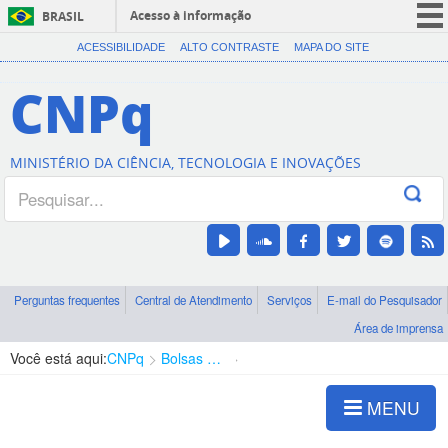
Acesso à informação
BRASIL
CORONAVÍRUS (COVID-19)
ACESSIBILIDADE
ALTO CONTRASTE
MAPA DO SITE
Participe
CNPq
Serviços
Legislação
MINISTÉRIO DA CIÊNCIA, TECNOLOGIA E INOVAÇÕES
Canais
Perguntas frequentes
Central de Atendimento
Serviços
E-mail do Pesquisador
Área de imprensa
Você está aqui:
CNPq
Bolsas e Auxílios Vigentes
Projetos de Pesquisa
MENU