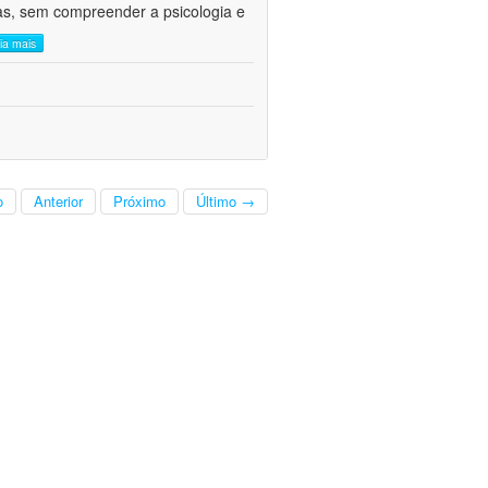
cas, sem compreender a psicologia e
eia mais
o
Anterior
Próximo
Último →