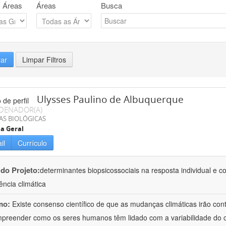
 Áreas
Áreas
Busca
rar
Limpar Filtros
Ulysses Paulino de Albuquerque
DENADOR(A)
AS BIOLÓGICAS
ia Geral
il
Currículo
 do Projeto:
determinantes biopsicossociais na resposta individual e c
ncia climática
mo:
Existe consenso científico de que as mudanças climáticas irão cont
preender como os seres humanos têm lidado com a variabilidade do cl