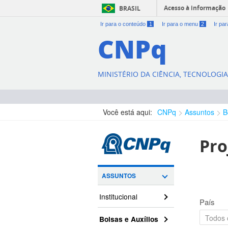
Acesso à informação
BRASIL
Ir para o conteúdo
1
Ir para o menu
2
Ir pa
CNPq
MINISTÉRIO DA CIÊNCIA, TECNOLOGI
Você está aqui:
CNPq
Assuntos
B
Pro
ASSUNTOS
Institucional
País
Bolsas e Auxílios