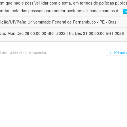
em que não é possível lidar com o tema, em termos de políticas públi
ortamento das pessoas para adotar posturas alinhadas com os d
...
l
uição/UF/País:
Universidade Federal de Pernambuco - PE - Brasil
cia:
Mon Dec 26 00:00:00 BRT 2022-Thu Dec 31 00:00:00 BRT 2026
← Primeir
.854 - 3.854 de 4.019 resultados.