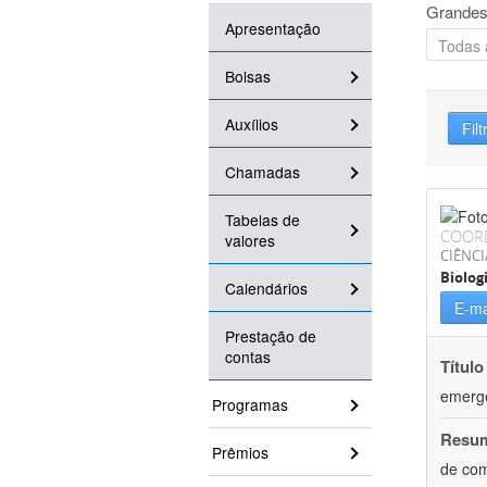
Grandes
Apresentação
Bolsas
Auxílios
Filt
Chamadas
Tabelas de
COOR
valores
CIÊNCI
Biolog
Calendários
E-ma
Prestação de
contas
Título
emergê
Programas
Resu
Prêmios
de com