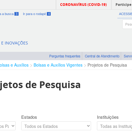
CORONAVÍRUS (COVID-19)
Participe
ra a busca
3
Ir para o rodapé
4
ACESSI
A E INOVAÇÕES
Perguntas frequentes
Central de Atendimento
Serv
olsas e Auxílios
Bolsas e Auxílios Vigentes
Projetos de Pesquisa
jetos de Pesquisa
Estados
Instituições