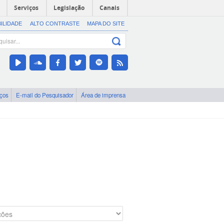
Serviços
Legislação
Canais
BILIDADE
ALTO CONTRASTE
MAPA DO SITE
iços
E-mail do Pesquisador
Área de imprensa