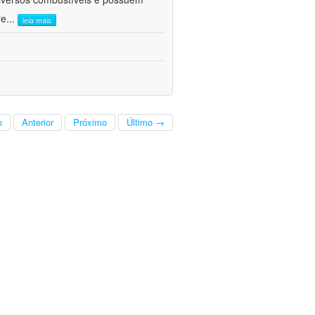
re
...
leia mais
o
Anterior
Próximo
Último →