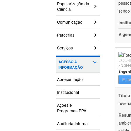
pessoa
Popularização da
Ciência
sendo 
Comunicação
Instit
Vigên
Parcerias
Serviços
COOR
ACESSO À
ENGEN
INFORMAÇÃO
Engenh
Apresentação
E-ma
Institucional
Título
reversí
Ações e
Programas PPA
Resu
ambien
Auditoria Interna
sólido