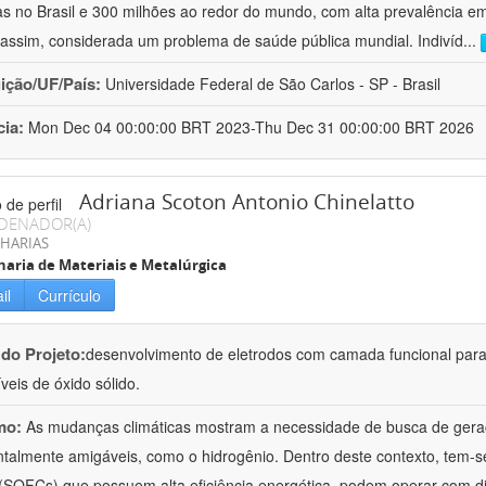
s no Brasil e 300 milhões ao redor do mundo, com alta prevalência e
assim, considerada um problema de saúde pública mundial. Indivíd
...
uição/UF/País:
Universidade Federal de São Carlos - SP - Brasil
cia:
Mon Dec 04 00:00:00 BRT 2023-Thu Dec 31 00:00:00 BRT 2026
Adriana Scoton Antonio Chinelatto
DENADOR(A)
HARIAS
aria de Materiais e Metalúrgica
il
Currículo
 do Projeto:
desenvolvimento de eletrodos com camada funcional para
veis de óxido sólido.
mo:
As mudanças climáticas mostram a necessidade de busca de geraç
talmente amigáveis, como o hidrogênio. Dentro deste contexto, tem-se
 (SOFCs) que possuem alta eficiência energética, podem operar com 