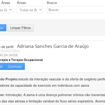
 Áreas
Áreas
Busca
rar
Limpar Filtros
Adriana Sanches Garcia de Araújo
DENADOR(A)
AS DA SAÚDE
erapia e Terapia Ocupacional
il
Currículo
 do Projeto:
estudo da interação vascular e da oferta de oxigênio perif
dores da capacidade de exercício em indivíduos com asma
mo:
Introdução: A asma é uma doença pulmonar crônica não transmissí
a das vias aéreas e limitação variável do fluxo aéreo expiratório. Ac