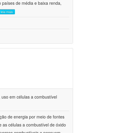
m países de média e baixa renda,
leia mais
 uso em células a combustível
ão de energia por meio de fontes
 as células a combustível de óxido
diversos combustíveis e possuem