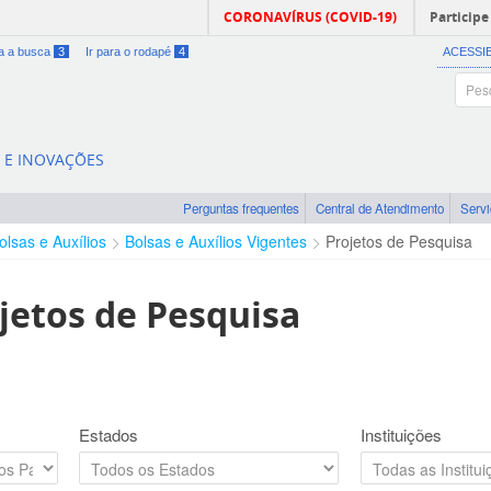
CORONAVÍRUS (COVID-19)
Participe
ra a busca
3
Ir para o rodapé
4
ACESSI
A E INOVAÇÕES
Perguntas frequentes
Central de Atendimento
Serv
olsas e Auxílios
Bolsas e Auxílios Vigentes
Projetos de Pesquisa
jetos de Pesquisa
Estados
Instituições