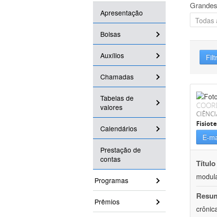
Grandes
Apresentação
Bolsas
Auxílios
Filt
Chamadas
Tabelas de
COOR
valores
CIÊNCI
Fisiot
Calendários
E-ma
Prestação de
contas
Título
modula
Programas
Resu
Prêmios
crônic