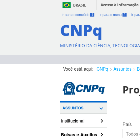
Acesso à informação
BRASIL
Ir para o conteúdo
1
Ir para o menu
2
Ir pa
CNPq
MINISTÉRIO DA CIÊNCIA, TECNOLOGI
Você está aqui:
CNPq
Assuntos
B
Pro
ASSUNTOS
Institucional
País
Bolsas e Auxílios