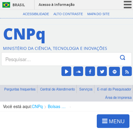
Acesso à informação
BRASIL
CORONAVÍRUS (COVID-19)
ACESSIBILIDADE
ALTO CONTRASTE
MAPA DO SITE
Participe
CNPq
Serviços
Legislação
MINISTÉRIO DA CIÊNCIA, TECNOLOGIA E INOVAÇÕES
Canais
Perguntas frequentes
Central de Atendimento
Serviços
E-mail do Pesquisador
Área de imprensa
Você está aqui:
CNPq
Bolsas e Auxílios Vigentes
Projetos de Pesquisa
MENU