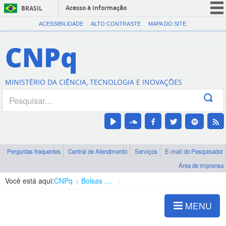
Acesso à informação
BRASIL
CORONAVÍRUS (COVID-19)
ACESSIBILIDADE
ALTO CONTRASTE
MAPA DO SITE
Participe
CNPq
Serviços
Legislação
MINISTÉRIO DA CIÊNCIA, TECNOLOGIA E INOVAÇÕES
Canais
Perguntas frequentes
Central de Atendimento
Serviços
E-mail do Pesquisador
Área de imprensa
Você está aqui:
CNPq
Bolsas e Auxílios Vigentes
Projetos de Pesquisa
MENU