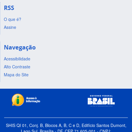
RSS
O que é?
Assine
Navegação
Acessibilidade
Alto Contraste
Mapa do Site
SHIS QI 01, Conj. B, Blocos A, B, C e D, Edifício Santos Dumont,
Lago Sul, Brasília - DF, CEP 71.605-001 - CNPJ: