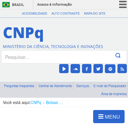
Acesso à informação
BRASIL
CORONAVÍRUS (COVID-19)
ACESSIBILIDADE
ALTO CONTRASTE
MAPA DO SITE
Participe
CNPq
Serviços
Legislação
MINISTÉRIO DA CIÊNCIA, TECNOLOGIA E INOVAÇÕES
Canais
Perguntas frequentes
Central de Atendimento
Serviços
E-mail do Pesquisador
Área de imprensa
Você está aqui:
CNPq
Bolsas e Auxílios Vigentes
Projetos de Pesquisa
MENU