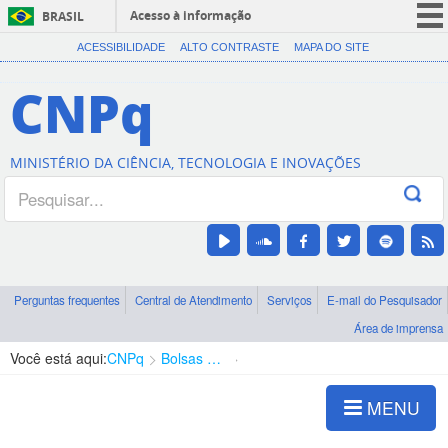
Acesso à informação
BRASIL
CORONAVÍRUS (COVID-19)
ACESSIBILIDADE
ALTO CONTRASTE
MAPA DO SITE
Participe
CNPq
Serviços
Legislação
MINISTÉRIO DA CIÊNCIA, TECNOLOGIA E INOVAÇÕES
Canais
Perguntas frequentes
Central de Atendimento
Serviços
E-mail do Pesquisador
Área de imprensa
Você está aqui:
CNPq
Bolsas e Auxílios Vigentes
Projetos de Pesquisa
MENU