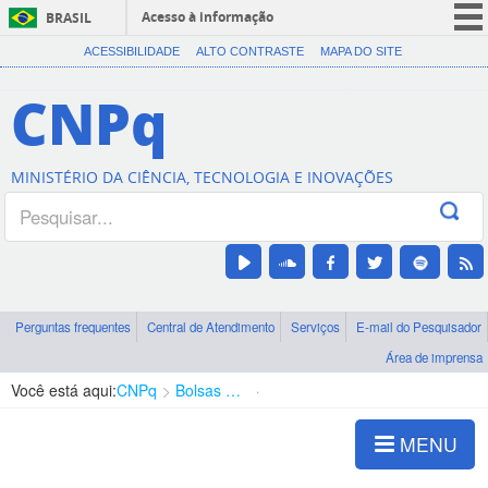
Acesso à informação
BRASIL
CORONAVÍRUS (COVID-19)
ACESSIBILIDADE
ALTO CONTRASTE
MAPA DO SITE
Participe
CNPq
Serviços
Legislação
MINISTÉRIO DA CIÊNCIA, TECNOLOGIA E INOVAÇÕES
Canais
Perguntas frequentes
Central de Atendimento
Serviços
E-mail do Pesquisador
Área de imprensa
Você está aqui:
CNPq
Bolsas e Auxílios Vigentes
Projetos de Pesquisa
MENU