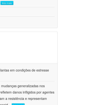
.
leia mais
e plantas em condições de estresse
am mudanças generalizadas nos
fletem danos infligidos por agentes
vam a resistência e representam
onsid
...