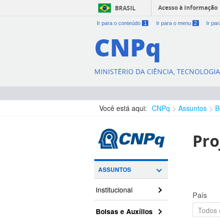
Acesso à informação
BRASIL
Ir para o conteúdo
1
Ir para o menu
2
Ir pa
CNPq
MINISTÉRIO DA CIÊNCIA, TECNOLOGI
Você está aqui:
CNPq
Assuntos
B
Pro
ASSUNTOS
Institucional
País
Bolsas e Auxílios