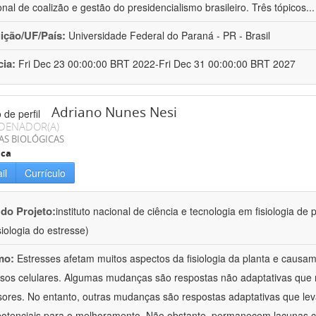
ional de coalizão e gestão do presidencialismo brasileiro. Três tópicos
..
uição/UF/País:
Universidade Federal do Paraná - PR - Brasil
cia:
Fri Dec 23 00:00:00 BRT 2022-Fri Dec 31 00:00:00 BRT 2027
Adriano Nunes Nesi
DENADOR(A)
AS BIOLÓGICAS
ica
il
Currículo
 do Projeto:
instituto nacional de ciência e tecnologia em fisiologia d
isiologia do estresse)
mo:
Estresses afetam muitos aspectos da fisiologia da planta e caus
sos celulares. Algumas mudanças são respostas não adaptativas que re
sores. No entanto, outras mudanças são respostas adaptativas que le
potenciais para o melhoramento. Não obstante, permanecem lacunas c