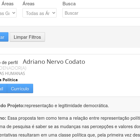
 Áreas
Áreas
Busca
rar
Limpar Filtros
Adriano Nervo Codato
DENADOR(A)
IAS HUMANAS
a Política
il
Currículo
 do Projeto:
representação e legitimidade democrática.
mo:
Essa proposta tem como tema a relação entre representação políti
ma de pesquisa é saber se as mudanças nas percepções e valores dos e
entativas resultaram em uma classe política que, pela primeira vez d