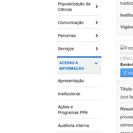
tradic
Popularização da
Ciência
Instit
Comunicação
Vigên
Parcerias
Serviços
COOR
CIÊNCI
ACESSO À
Botân
INFORMAÇÃO
E-ma
Apresentação
Título
Institucional
(inct f
Ações e
Resu
Programas PPA
proces
estres
Auditoria Interna
alvos 