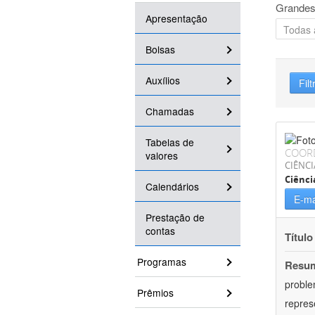
Grandes
Apresentação
Bolsas
Auxílios
Filt
Chamadas
Tabelas de
COOR
valores
CIÊNC
Ciênci
Calendários
E-ma
Prestação de
contas
Título
Programas
Resu
proble
Prêmios
repres