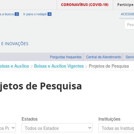
CORONAVÍRUS (COVID-19)
Participe
ra a busca
3
Ir para o rodapé
4
ACESSI
A E INOVAÇÕES
Perguntas frequentes
Central de Atendimento
Serv
olsas e Auxílios
Bolsas e Auxílios Vigentes
Projetos de Pesquisa
jetos de Pesquisa
Estados
Instituições