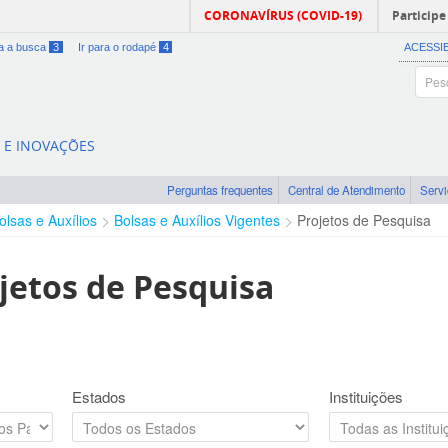
CORONAVÍRUS (COVID-19)
Participe
ra a busca
3
Ir para o rodapé
4
ACESSI
A E INOVAÇÕES
Perguntas frequentes
Central de Atendimento
Serv
olsas e Auxílios
Bolsas e Auxílios Vigentes
Projetos de Pesquisa
jetos de Pesquisa
Estados
Instituições