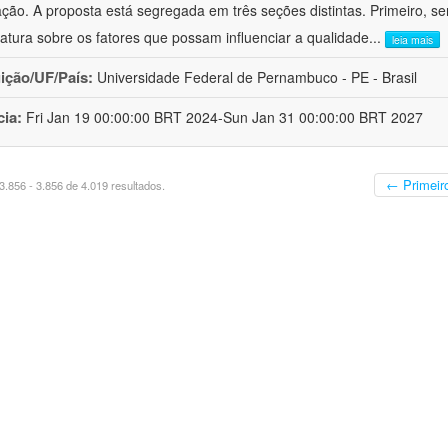
ação. A proposta está segregada em três seções distintas. Primeiro, se
eratura sobre os fatores que possam influenciar a qualidade
...
leia mais
uição/UF/País:
Universidade Federal de Pernambuco - PE - Brasil
cia:
Fri Jan 19 00:00:00 BRT 2024-Sun Jan 31 00:00:00 BRT 2027
← Primeir
.856 - 3.856 de 4.019 resultados.