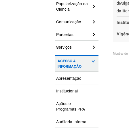
divulg
Popularização da
Ciência
da lit
Comunicação
Instit
Vigên
Parcerias
Serviços
Mostrando 3
ACESSO À
INFORMAÇÃO
Apresentação
Institucional
Ações e
Programas PPA
Auditoria Interna