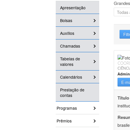
Grandes
Apresentação
Bolsas
Auxílios
Filt
Chamadas
Tabelas de
COOR
valores
CIÊNCI
Admin
Calendários
E-ma
Prestação de
contas
Título
instit
Programas
Resu
Prêmios
brasil