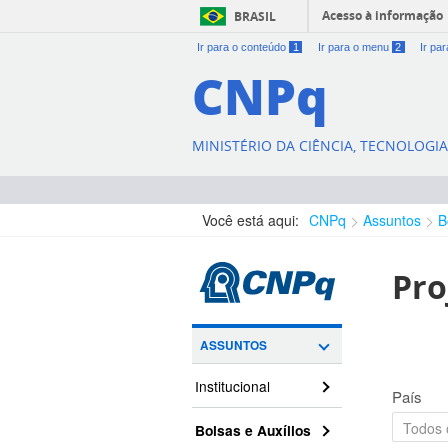
Acesso à informação
BRASIL
Ir para o conteúdo
1
Ir para o menu
2
Ir pa
CNPq
MINISTÉRIO DA CIÊNCIA, TECNOLOGI
Você está aqui:
CNPq
Assuntos
B
Pro
ASSUNTOS
Institucional
País
Bolsas e Auxílios