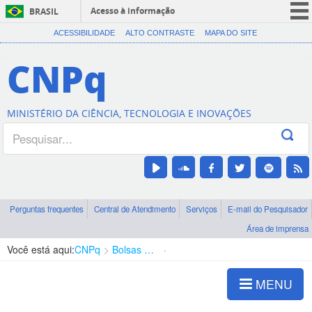
Acesso à informação
BRASIL
CORONAVÍRUS (COVID-19)
ACESSIBILIDADE
ALTO CONTRASTE
MAPA DO SITE
Participe
CNPq
Serviços
Legislação
MINISTÉRIO DA CIÊNCIA, TECNOLOGIA E INOVAÇÕES
Canais
Perguntas frequentes
Central de Atendimento
Serviços
E-mail do Pesquisador
Área de imprensa
Você está aqui:
CNPq
Bolsas e Auxílios Vigentes
Projetos de Pesquisa
MENU