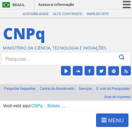
Acesso à informação
BRASIL
CORONAVÍRUS (COVID-19)
ACESSIBILIDADE
ALTO CONTRASTE
MAPA DO SITE
Participe
CNPq
Serviços
Legislação
MINISTÉRIO DA CIÊNCIA, TECNOLOGIA E INOVAÇÕES
Canais
Perguntas frequentes
Central de Atendimento
Serviços
E-mail do Pesquisador
Área de imprensa
Você está aqui:
CNPq
Bolsas e Auxílios Vigentes
Projetos de Pesquisa
MENU