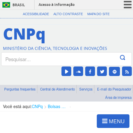
Acesso à informação
BRASIL
CORONAVÍRUS (COVID-19)
ACESSIBILIDADE
ALTO CONTRASTE
MAPA DO SITE
Participe
CNPq
Serviços
Legislação
MINISTÉRIO DA CIÊNCIA, TECNOLOGIA E INOVAÇÕES
Canais
Perguntas frequentes
Central de Atendimento
Serviços
E-mail do Pesquisador
Área de imprensa
Você está aqui:
CNPq
Bolsas e Auxílios Vigentes
Projetos de Pesquisa
MENU