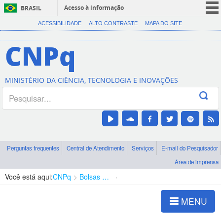
Acesso à informação
BRASIL
CORONAVÍRUS (COVID-19)
ACESSIBILIDADE
ALTO CONTRASTE
MAPA DO SITE
Participe
CNPq
Serviços
Legislação
MINISTÉRIO DA CIÊNCIA, TECNOLOGIA E INOVAÇÕES
Canais
Perguntas frequentes
Central de Atendimento
Serviços
E-mail do Pesquisador
Área de imprensa
Você está aqui:
CNPq
Bolsas e Auxílios Vigentes
Projetos de Pesquisa
MENU