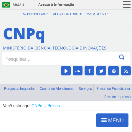
Acesso à informação
BRASIL
CORONAVÍRUS (COVID-19)
ACESSIBILIDADE
ALTO CONTRASTE
MAPA DO SITE
Participe
CNPq
Serviços
Legislação
MINISTÉRIO DA CIÊNCIA, TECNOLOGIA E INOVAÇÕES
Canais
Perguntas frequentes
Central de Atendimento
Serviços
E-mail do Pesquisador
Área de imprensa
Você está aqui:
CNPq
Bolsas e Auxílios Vigentes
Projetos de Pesquisa
MENU