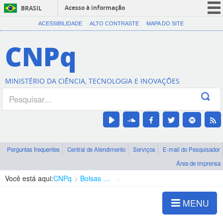
Acesso à informação
BRASIL
CORONAVÍRUS (COVID-19)
ACESSIBILIDADE
ALTO CONTRASTE
MAPA DO SITE
Participe
CNPq
Serviços
Legislação
MINISTÉRIO DA CIÊNCIA, TECNOLOGIA E INOVAÇÕES
Canais
Perguntas frequentes
Central de Atendimento
Serviços
E-mail do Pesquisador
Área de imprensa
Você está aqui:
CNPq
Bolsas e Auxílios Vigentes
Projetos de Pesquisa
MENU