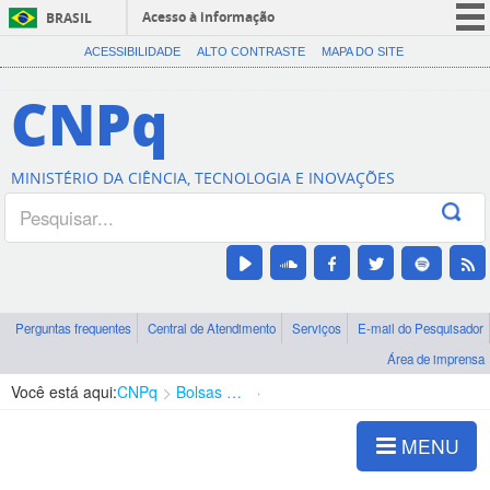
Acesso à informação
BRASIL
CORONAVÍRUS (COVID-19)
ACESSIBILIDADE
ALTO CONTRASTE
MAPA DO SITE
Participe
CNPq
Serviços
Legislação
MINISTÉRIO DA CIÊNCIA, TECNOLOGIA E INOVAÇÕES
Canais
Perguntas frequentes
Central de Atendimento
Serviços
E-mail do Pesquisador
Área de imprensa
Você está aqui:
CNPq
Bolsas e Auxílios Vigentes
Projetos de Pesquisa
MENU