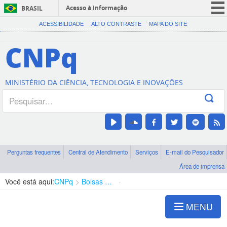
Acesso à informação
BRASIL
CORONAVÍRUS (COVID-19)
ACESSIBILIDADE
ALTO CONTRASTE
MAPA DO SITE
Participe
CNPq
Serviços
Legislação
MINISTÉRIO DA CIÊNCIA, TECNOLOGIA E INOVAÇÕES
Canais
Perguntas frequentes
Central de Atendimento
Serviços
E-mail do Pesquisador
Área de imprensa
Você está aqui:
CNPq
Bolsas e Auxílios Vigentes
Projetos de Pesquisa
MENU